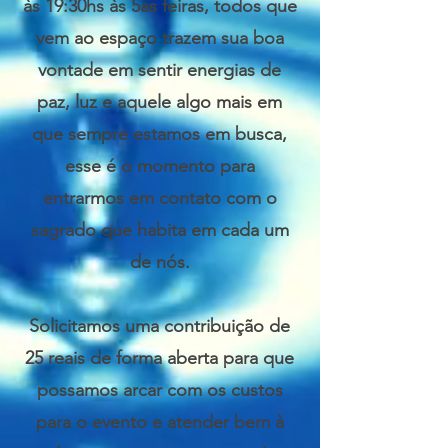
às 19:30hs às 5as feiras, todos que
vem ao espaço trazem sua boa
vontade em sentir energias de
paz, luz e aquele algo mais em
que sempre estamos em busca,
esse é o momento para
entrarmos em contato com o
sagrado que habita em cada um
de nós.
Solicitamos uma contribuição de
25 reais de forma aberta para que
possamos arcar com os custos
para o evento e atender bem à