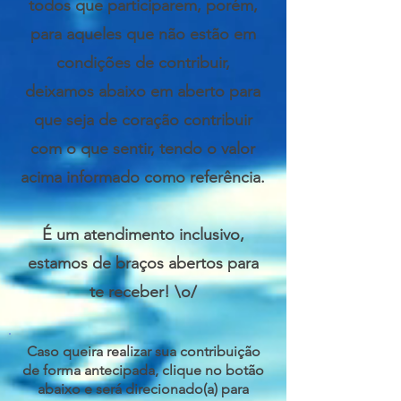
todos que participarem, porém,
para aqueles que não estão em
condições de contribuir,
deixamos abaixo em aberto para
que seja de coração contribuir
com o que sentir, tendo o valor
acima informado como referência.
É um atendimento inclusivo,
estamos de braços abertos para
te receber! \o/
Caso queira realizar sua contribuição
de forma antecipada, clique no botão
abaixo e será direcionado(a) para