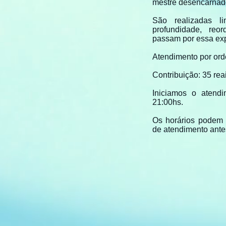
mestre desencarnad
São realizadas l
profundidade, re
passam por essa exp
Atendimento por or
Contribuição: 35 rea
Iniciamos o atend
21:00hs.
Os horários podem 
de atendimento ante