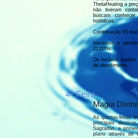
ThetaHealing a preç
não tiveram cont
buscam conhecer
holísticos.
Contribuição 55 reai
Iniciamos o atend
21:00hs.
Os horários podem 
de atendimento.
4ª Feira
Magia Divin
As quartas-feiras
principais técnic
Sagradas, a primei
plano através de 