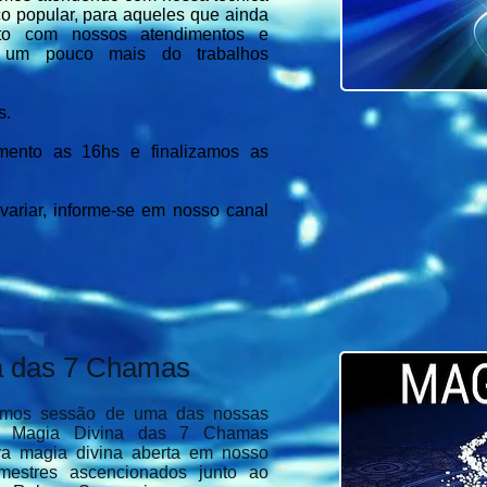
o popular, para aqueles que ainda
ato com nossos atendimentos e
 um pouco mais do trabalhos
s.
imento as 16hs e finalizamos as
variar, informe-se em nosso canal
a das 7 Chamas​
 temos sessão de uma das nossas
as, Magia Divina das 7 Chamas
ra magia divina aberta em nosso
mestres ascencionados junto ao