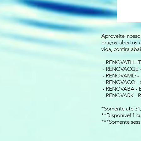
Aproveite nosso
braços abertos 
vida, confira ab
- RENOVATH - T
- RENOVACQE - 
- RENOVAMD - M
- RENOVACQ - C
- RENOVABA - B
- RENOVARK - Re
*Somente até 31
**Disponível 1 c
***Somente sessõ