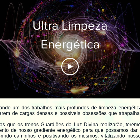
Ultra Limpeza
Energética
zando um dos trabalhos mais profundos de limpeza energétic
tarem de cargas densas e possíveis obsessões que atrapalha
as que os tronos Guardiões da Luz Divina realizarão, terem
nto de nosso gradiente energético para que possamos dar c
brindo caminhos e positivando os mesmos, vitalizando nosso