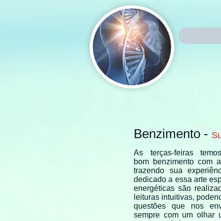
Benzimento -
Su
As terças-feiras tem
bom benzimento com a 
trazendo sua experiên
dedicado a essa arte esp
energéticas são realiz
leituras intuitivas, pode
questões que nos env
sempre com um olhar un