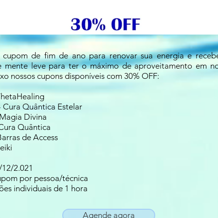
 cupom de fim de ano para renovar sua energia e receb
e mente leve para ter o máximo de aproveitamento em no
aixo nossos cupons disponíveis com 30% OFF:
hetaHealing
Cura Quântica Estelar
agia Divina
ura Quântica
arras de Access
iki
/12/2.021
upom por pessoa/técnica
es individuais de 1 hora
Agende agora