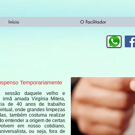
Início
O Facilitador
spenso Temporariamente
os sessão daquele velho e
irmã amada Virgínia Mitera,
cia de 40 anos de trabalho
iritual, onde grandes limpezas
adas, também costuma realizar
ndo entender a origem de certas
olvem em nosso cotidiano,
iversalista, ou seja, fora de