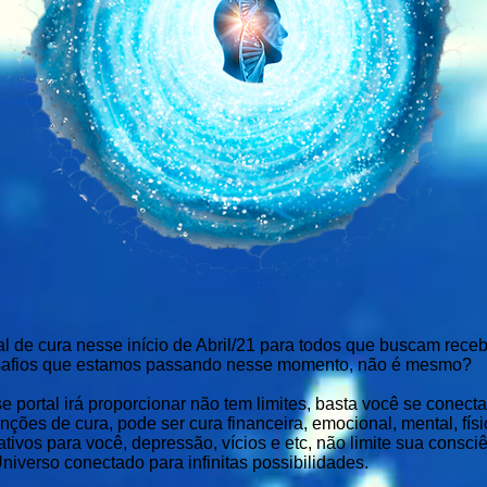
l de cura nesse início de Abril/21 para todos que buscam receb
esafios que estamos passando nesse momento, não é mesmo?
e portal irá proporcionar não tem limites, basta você se conecta
nções de cura, pode ser cura financeira, emocional, mental, fís
ativos para você, depressão, vícios e etc, não limite sua consci
iverso conectado para infinitas possibilidades.