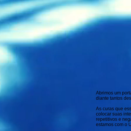
Abrimos um porta
diante tantos d
As curas que ess
colocar suas inte
repetitivos e neg
estamos com o Un