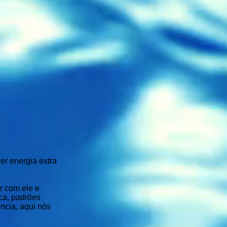
er energia extra
r com ele e
ica, padrões
ência, aqui nós