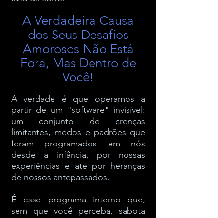
A Verdadeira Causa
dos Seus Desafios
Amorosos Não Está
Fora, Mas Dentro de
Você!
A verdade é que operamos a
partir de um "software" invisível:
um conjunto de crenças
limitantes, medos e padrões que
foram programados em nós
desde a infância, por nossas
experiências e até por heranças
de nossos antepassados.
É esse programa interno que,
sem que você perceba, sabota