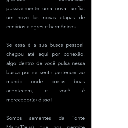
possivelmente uma nova família,
um novo lar, novas etapas de
cenários alegres e harmônicos.
Se essa é a sua busca pessoal,
chegou até aqui por conexão,
algo dentro de você pulsa nessa
busca por se sentir pertencer ao
mundo onde coisas boas
acontecem, e você é
merecedor(a) disso!
Somos sementes da Fonte
Maior(Deus) que nos permite