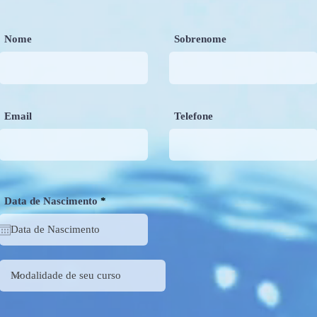
Nome
Sobrenome
Email
Telefone
r
Data de Nascimento
*
e
q
u
i
r
e
d