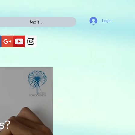
Login
Mais...
s?